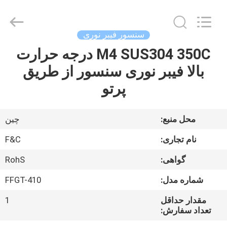
اتوماسیون
صنعتی
supplier.
Copyright
©
سنسور فیبر نوری
2019
-
2025
M4 SUS304 350C درجه حرارت
خانه
F&C
Sensing
بالا فیبر نوری سنسور از طریق
Technology
(Hunan)
Co.,Ltd.
محصولات
پرتو
All
Rights
Reserved.
درباره
محل منبع:
چين
ما
نام تجاری:
F&C
گواهی:
RohS
تور
شماره مدل:
FFGT-410
کارخانه
مقدار حداقل
1
تعداد سفارش:
کنترل