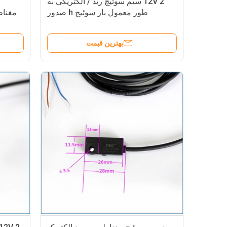
12V 2 سیم سوئیچ رید / الکتریکی به
طور معمول باز سوئیچ h صدور
مغناط
گواهینامه RoHS
بهترین قیمت