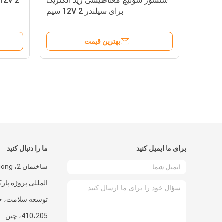
سنسور سوئیچ مغناطیسی رید الکتریک
برای سیلندر 12V 2 سیم
بهترین قیمت
برای ما ایمیل کنید
ما را دنبال کنید
المللی پروژه پار
توسعه سلامت، چ
410،205، چین