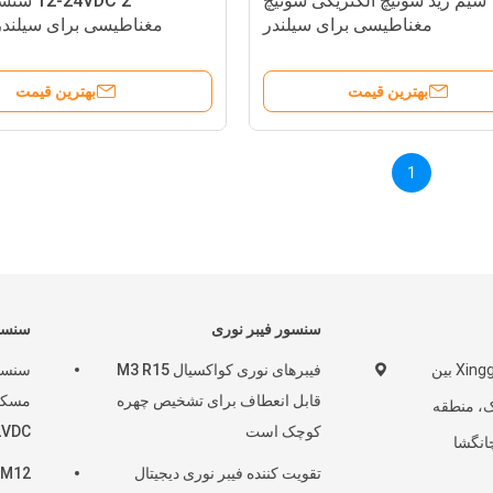
12V 2 سیم رید سوئیچ الکتریکی سوئیچ
-24VDC 2
مغناطیسی برای سیلندر
مغناطیسی برای سیلندر D-31R
بهترین قیمت
بهترین قیمت
1
سنسور فیبر نوری
سنسو
ساختمان 2، Xinggong بین
فیبرهای نوری کواکسیال M3 R15
سنسو
قابل انعطاف برای تشخیص چهره
ک، منطقه
کوچک است
2VDC
انگشا
تقویت کننده فیبر نوری دیجیتال