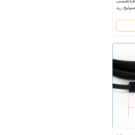
غناطیسی
سنسور سوئیچ رید
سوئیچ