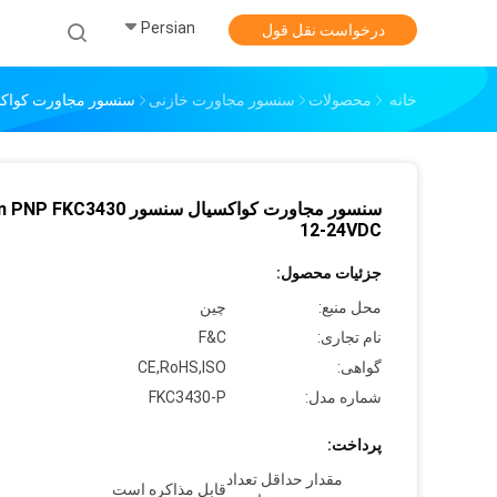
Persian
خ
درخواست نقل قول
خانه
محصولات
سنسور مجاورت خازنی
سنسور مجاورت کواکسیال سنسور 24VDC
سنسور مجاورت کواکسیال سنسور C3430
12-24VDC
جزئیات محصول:
محل منبع:
چين
نام تجاری:
F&C
گواهی:
CE,RoHS,ISO
شماره مدل:
FKC3430-P
پرداخت:
مقدار حداقل تعداد
قابل مذاکره است