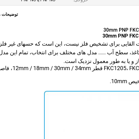
توضیحات 
القایی برای تشخیص فلز نیست، این است که حسهای غیر فلز
غذ، سطح آب ...... مدل های مختلف برای انتخاب، تمام این مدل 
سری شکل سیلندر FKC1205، FKC1810، FKC3430، FKC3015 قطر mm / 34mm