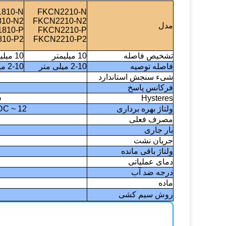
810-N
FKCN2210-N
10-N2
FKCN2210-N2
مدل
810-P
FKCN2210-P
10-P2
FKCN2210-P2
تشخیص فاصله
10 میلیمتر
10 میلیمتر
فاصله توصیه
2-10 میلی متر
2-10 میلی متر
شیء سنجش استاندارد
فرکانس پاسخ
Hysteres
ف
ولتاژ بهره برداری
12 ~ 24V DC می تواند 5V سفارشی
مصرف فعلی
بار جاری
جریان نشت
ولتاژ باقی مانده
دمای عملیاتی
درجه ضد آب
ماده
روش سیم کشی