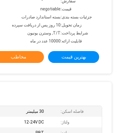
سفارش:
قیمت:
negotiable
جزئیات بسته بندی:
بسته استاندارد صادرات
زمان تحویل:
10 روز پس از دریافت سپرده
شرایط پرداخت:
T/T, وسترن یونیون
قابلیت ارائه:
10000 عدد در ماه
بهترین قیمت
مخاطب
فاصله اسکن:
30 میلیمتر
ولتاژ:
12-24V DC
ماده:
PBT