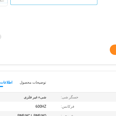
توضیحات محصول
اطلاعات 
حسگر شی:
شیء غیر فلزی
فرکانس:
600HZ
خروجی:
PNP NO یا PNP NC