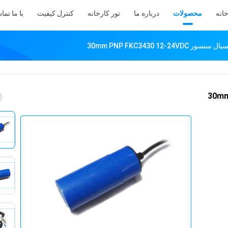
انه
محصولات
درباره ما
تور کارخانه
کنترل کیفیت
با ما تما
30mm PNP FKC3430 12-
30mm PNP FK