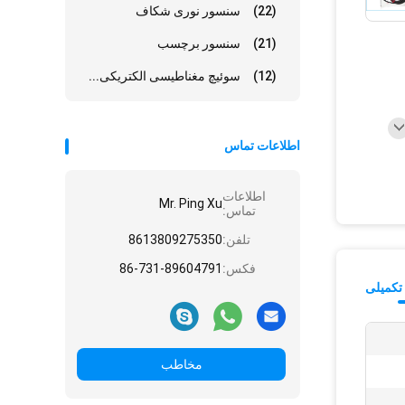
(22)
سنسور نوری شکاف
(21)
سنسور برچسب
(12)
سوئیچ مغناطیسی الکتریکی...
اطلاعات تماس
اطلاعات
Mr. Ping Xu
تماس:
تلفن:
8613809275350
فکس:
86-731-89604791
تکمیلی
مخاطب