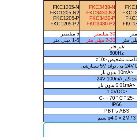
FKC1205-N
FKC3430-N
FKC1
FKC1205-N2
FKC3430-N2
FKC18
FKC1205-P
FKC3430-P
FKC1
FKC1205-P2
FKC3430-P2
FKC18
30 میلیمتر
5 میلیمتر
2-30 میلی متر
1-5 میلی متر
غیر فلز
600Hz
اصله تشخیص ≤10٪
<10mA بدون بار
حداکثر 24V 100mA
<0.01mA بدون بار
<1.0VDC
-25 ° C- + 70 ° C
IP66
ABS یا PBT
φ4.0 × 2M / 3 سیم