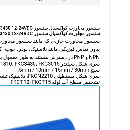
سنسور مجاورت کواکسیال سنسور 30mm PNP FKC3430 12-24VDC
سنسور مجاورت کواکسیال سنسور 30mm PNP FKC3430 12-24VDC
سنسور مجاورت خازنی که مانند سنسور مجاورت 
بدون تماس فیزیکی مانند پلاستیک، پودر، چوب، کا
NPN و PNP در دسترس هستند به طور معمول باز و یا به طور معمول نزدیک است.
سنج 5mm / 10mm / 15mm / 30mm.
سری شکل مستطیلی FKCN2210، پلاستیک تشخیص 10mm.
تشخیص سطح آب لوله FKCT10، FKCT15.