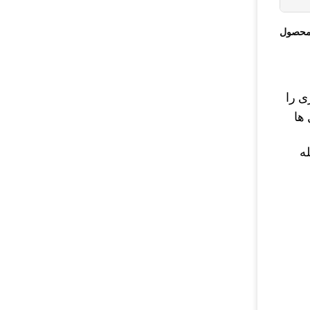
محصول
ی را
ها
12mm / 18mm / 30، فاصله