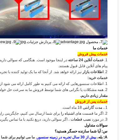
خدمات ما
خدمات پیش فروش
1.
خدمات آنلاین 24 ساعته
در اینجا موجود است.
هنگامی که سوالی دارید،
پیام های آنلاین قابل قبول هستند.
2.
اطلاعات بازار
نیز ارائه خواهد شد.
از آنجا که ما یک تولید کننده با تج
خدمات خرید:
1. اطلاعات سنسورهایی که ارائه می کنیم به طور کامل ارائه می شود از جمله جزئیات محصول، تصاویر، تحویل و غیره؛
2. همه مشکلات یا نگرانی های شما توسط فروش ما به سرعت حل خواهد شد.
مقدار زیادی داریم.
خدمات پس از فروش
1
.
مدت گارانتی
18 ماه است.
2. اگر ما قسمت های
اشتباه را
برای شما ارسال می کنیم، جایگزینی رای
3. در مورد
نصب قطعات
، اگر سوالی دارید، دریغ نکنید با ما تماس بگیری
سوالات متداول
س: آیا شما سازنده حسگر هستید؟
A: بله،
بیش از 30 سال تجربه در زمینه سنسور.
ما می توانیم برای شما