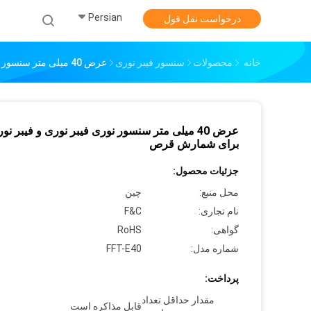
Persian
خ
درخواست نقل قول
خانه
محصولات
سنسور فیبر نوری
عرض 40 میلی متر سنسور نوری فیبر نوری و فیبر نوری برای شمارش قرص
عرض 40 میلی متر سنسور نوری فیبر نوری و فیبر نو
برای شمارش قرص
جزئیات محصول:
محل منبع:
چين
نام تجاری:
F&C
گواهی:
RoHS
شماره مدل:
FFT-E40
پرداخت:
مقدار حداقل تعداد
قابل مذاکره است