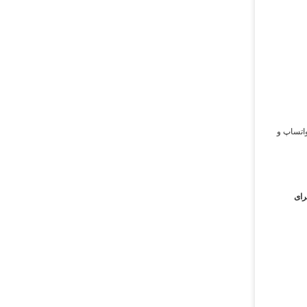
واتساپ و
رای