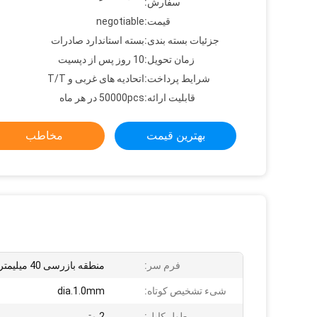
سفارش:
قیمت:
negotiable
جزئیات بسته بندی:
بسته استاندارد صادرات
زمان تحویل:
10 روز پس از دپسيت
شرایط پرداخت:
اتحادیه های غربی و T/T
قابلیت ارائه:
50000pcs در هر ماه
بهترین قیمت
مخاطب
فرم سر:
منطقه بازرسی 40 میلیمتر
شیء تشخیص کوتاه:
dia.1.0mm
طول کابل:
2 متر