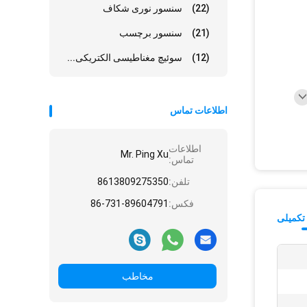
(22)
سنسور نوری شکاف
(21)
سنسور برچسب
(12)
سوئیچ مغناطیسی الکتریکی...
اطلاعات تماس
اطلاعات
Mr. Ping Xu
تماس:
تلفن:
8613809275350
فکس:
86-731-89604791
تکمیلی
مخاطب