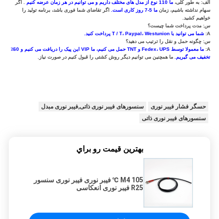
الف: به طور کلی،
ما 110 نوع از مدل های مختلف داریم و می توانیم در هر زمان عرضه کنیم
.
اگر
سهام نداشته باشیم، زمان
ما 5-7 روز کاری است.
اگر تقاضای شما فوری باشد، برنامه تولید را
خواهیم کشید.
س: مدت پرداخت شما چیست؟
A:
شما می توانید با T / T، Paypal، Westunion پرداخت کنید.
س: چگونه حمل و نقل را ترتیب می دهید؟
A:
ما معمولا توسط Fedex، UPS و TNT حمل می کنیم، ما VIP این پیک را دریافت می کنیم و 60٪
تخفیف می گیریم.
ما همچنین می توانیم دیگر روش کشتی را قبول کنیم در صورت نیاز.
تولید کننده عمده فروشی فیبر نوری کوارتز فیبر نوری M3 با ضخامت
تولید کننده عمده فروشی فیبر نوری کوارتز فیبر نوری M3 با ضخامت
تولید کننده عمده فروشی فیبر نوری کوارتز فیبر نوری M3 با ضخامت
حسگر فشار فیبر نوری
سنسورهای فیبر نوری ذاتی,فیبر نوری مبدل
سنسورهای فیبر نوری ذاتی
بهترين قيمت رو براي
M4 105 ℃ فیبر نوری فیبر نوری سنسور
R25 فیبر نوری انعکاسی