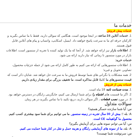
خدمات ما
خدمات پیش فروش
1.
خدمات آنلاین 24 ساعته
در اینجا موجود است.
هنگامی که سوالی دارید، فقط با ما تماس بگیرید و
کارکنان حرفه ای ما به سرعت پاسخ خواهند داد.
ایمیل، اسکایپ، واتساپ و پیام های آنلاین قابل
قبول هستند.
2.
اطلاعات بازار
نیز ارائه خواهد شد.
از آنجا که ما یک تولید کننده با تجربه از سنسور است، اطلاعات
بازار در مورد سنسور تا زمانی که نیاز دارید ارائه می شود.
خدمات خرید:
1. اطلاعات سنسورهایی که ارائه می کنیم به طور کامل ارائه می شود از جمله جزئیات محصول،
تصاویر، تحویل و غیره؛
2. همه مشکلات یا نگرانی های شما توسط فروش ما به سرعت حل خواهد شد.
شایان ذکر است که
قیمت سنسورهای ما
کاملا
قابل مذاکره است.
ما تخفیف بزرگی برای مقدار زیادی داریم.
خدمات پس از فروش
1.
مدت ضمانت نامه
18 ماه است.
2. اگر ما قسمت های
اشتباه را
برای شما ارسال می کنیم، جایگزینی رایگان در دسترس خواهد بود.
3. در مورد
نصب قطعات
، اگر سوالی دارید، دریغ نکنید با ما تماس بگیرید در هر زمان.
سوالات متداول
س: آیا شما سازنده حسگر هستید؟
A: بله ؛؛
بیش از 30 سال تجربه در زمینه سنسور.
ما می توانیم برای شما سود بیشتری کسب کنیم.
محصول ما گواهینامه CE است.
س: آیا می توانم نمونه هایی برای آزمایش بگیرم؟
A: بله،
ما از نمونه های آزمایشی رایگان و هزینه حمل و نقل در کنار شما حمایت می کنیم.
س: سرنوشت شما چیست؟