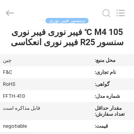
F&C
Sensing
Technology
(Hunan)
Co.,Ltd.
سنسور فیبر نوری
All
Rights
Reserved.
M4 105 ℃ فیبر نوری فیبر نوری
خانه
سنسور R25 فیبر نوری انعکاسی
محصولات
محل منبع:
چين
درباره
نام تجاری:
F&C
ما
گواهی:
RoHS
شماره مدل:
FFTH-410
تور
کارخانه
مقدار حداقل
قابل مذاکره است
تعداد سفارش:
قیمت:
negotiable
کنترل