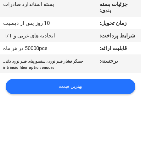
کیفیت
جزئیات بسته
بسته استاندارد صادرات
بندی:
با
زمان تحویل:
10 روز پس از دپسيت
ما
شرایط پرداخت:
اتحادیه های غربی و T/T
تماس
قابلیت ارائه:
50000pcs در هر ماه
بگیرید
برجسته:
,
حسگر فشار فیبر نوری، سنسورهای فیبر نوری ذاتی
intrinsic fiber optic sensors
اخبار
بهترین قیمت
درخواست
نقل
قول
نقشه