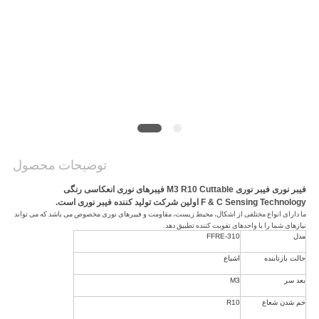
سایت
PRIVACY
POLICY
توضیحات محصول
فیبر نوری فیبر نوری M3 R10 Cuttable فیبرهای نوری انعکاسی رنگی
F & C Sensing Technology اولین شرکت تولید کننده فیبر نوری است.
ما دارای انواع مختلفی از اشکال، محیط زیست، مقاومت و فیبرهای نوری مخصوص می باشد که می تواند
نیازهای شما را با واحدهای تقویت کننده تطبیق دهد.
مدل
FFRE-310
حالت بازتابنده
اشباع
بعد سر
M3
خم شدن شعاع
R10